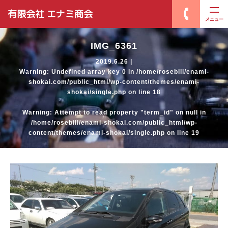
有限会社 エナミ商会
メニュー
IMG_6361
2019.6.26 |
Warning
: Undefined array key 0 in
/home/rosebill/enami-
shokai.com/public_html/wp-content/themes/enami-
shokai/single.php
on line
18
Warning
: Attempt to read property "term_id" on null in
/home/rosebill/enami-shokai.com/public_html/wp-
content/themes/enami-shokai/single.php
on line
19