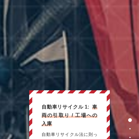
自動車リサイクル 1:
車
両の引取り / 工場への
page
入庫
pag
自動車リサイクル法に則っ