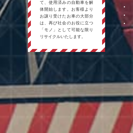
pag
て、使用済みの自動車を解
体開始します。お客様より
pag
お譲り受けたお車の大部分
pag
は、再び社会のお役に立つ
pag
「モノ」として可能な限り
リサイクルいたします。