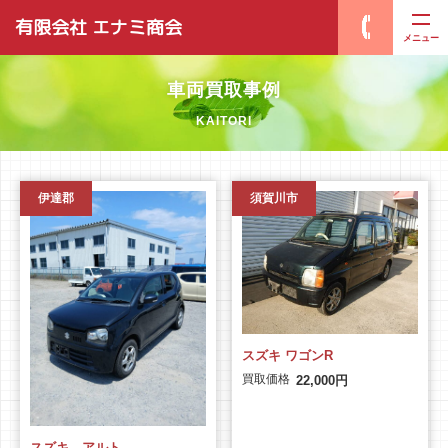
有限会社 エナミ商会
メニュー
車両買取事例
KAITORI
伊達郡
須賀川市
スズキ ワゴンR
買取価格
22,000円
スズキ アルト