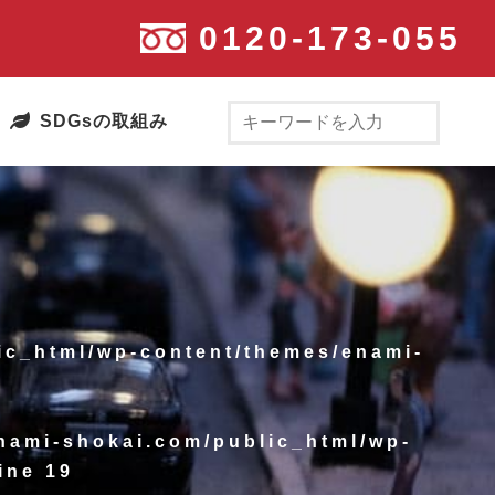
0120-173-055
SDGsの取組み
ic_html/wp-content/themes/enami-
enami-shokai.com/public_html/wp-
ine
19