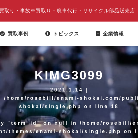
買取り・事故車買取り・廃車代行・リサイクル部品販売店
買取事例
トピックス
企業情報
KIMG3099
2021.1.14 |
in
/home/rosebill/enami-shokai.com/publ
shokai/single.php
on line
18
ty "term_id" on null in
/home/rosebill/
nt/themes/enami-shokai/single.php
on l