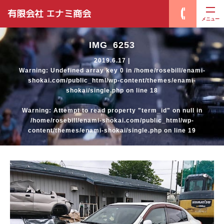
有限会社 エナミ商会
メニュー
IMG_6253
2019.6.17 |
Warning
: Undefined array key 0 in
/home/rosebill/enami-
shokai.com/public_html/wp-content/themes/enami-
shokai/single.php
on line
18
Warning
: Attempt to read property "term_id" on null in
/home/rosebill/enami-shokai.com/public_html/wp-
content/themes/enami-shokai/single.php
on line
19