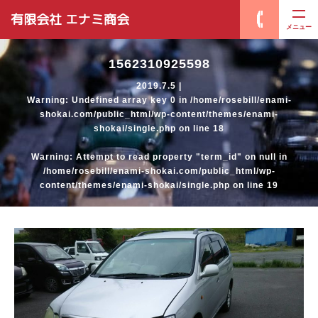
有限会社 エナミ商会
メニュー
1562310925598
2019.7.5 |
Warning
: Undefined array key 0 in
/home/rosebill/enami-
shokai.com/public_html/wp-content/themes/enami-
shokai/single.php
on line
18
Warning
: Attempt to read property "term_id" on null in
/home/rosebill/enami-shokai.com/public_html/wp-
content/themes/enami-shokai/single.php
on line
19